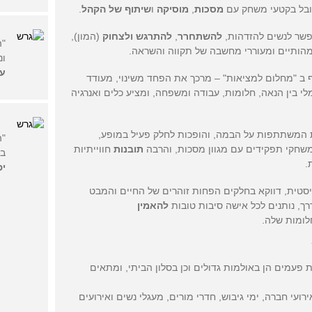
ובל בקטעי משחק עם
מסכות
,
מוסיק
ה
ו
שיתוף של הקהל
.
שר לנשים להזדהות,
להשתחרר
,
להתרגש ולצחוק
(המון),
"ה
ותיים ומעוררי מחשבה של תקווה והשראה.
ונ
עד
 ב "מחלום למציאות" – מרכך את הפחד משינוי, מעודד
לי בין הנאה, חלומות, עבודה ומשפחה, ומציע כלים ואנרגיה
 המשתתפות על הבמה, והופכות לחלק פעיל במופע,
"ה
חקי תפקידים עם מגוון מסכות, והרבה
תובנות
חווייתיות
בי
.
יפ
ריסטית, דווקא בחלקים הפחות זוהרים של החיים והמבט
ך, נותנים לכל אישה סיבות טובות
להאמין
לומות שלה.
פעמים הן באולמות גדולים וכן בסלון הביתי, ומתאים
ירועי חברה, ימי גיבוש, חדרי מורים, מעגלי נשים ואירועים