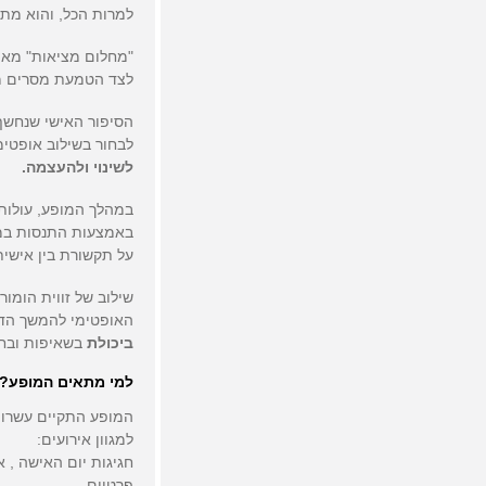
למרות הכל, והוא מת
"מחלום מציאות" מאפ
לצד הטמעת מסרים מה
הסיפור האישי שנחשף
לבחור בשילוב אופטימ
לשינוי ולהעצמה.
במהלך המופע, עולות
באמצעות התנסות במש
על תקשורת בין אישית
שילוב של זווית הומו
האופטימי להמשך הדר
ביכולת
בשאיפות ובח
למי מתאים המופע?
המופע התקיים עשרות 
למגוון אירועים:
חגיגות יום האישה , א
פרטיים.