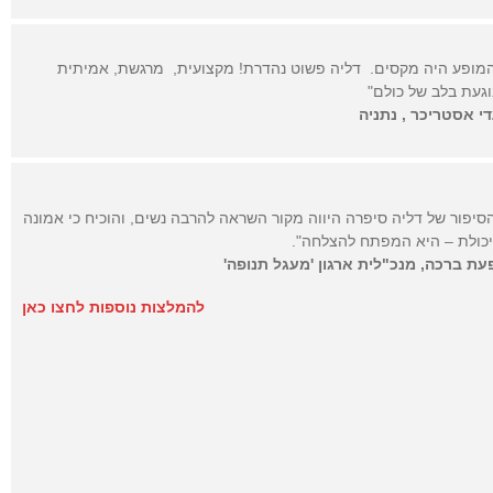
מופע היה מקסים. דליה פשוט נהדרת! מקצועית, מרגשת, אמיתית
וגעת בלב של כולם"
י אסטריכר , נתניה
סיפור של דליה סיפרה היווה מקור השראה להרבה נשים, והוכיח כי אמונה
כולת – היא המפתח להצלחה".
עת ברכה, מנכ"לית ארגון 'מעגל תנופה'
להמלצות נוספות לחצו כאן