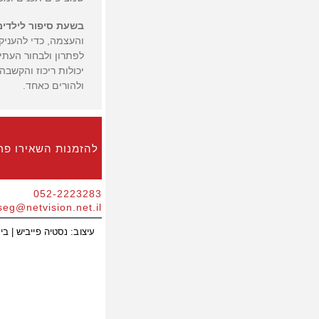
בשעת סיפור לילדים
והעצמה, כדי להעניק
לפתרון ולבחור העתי
יכולות ריכוז והקשבה
ולהורים כאחד.
להזמנות השאירו פר
052-2223283
seg@netvision.net.il
עיצוב:
נסטיה פייביש
| בי