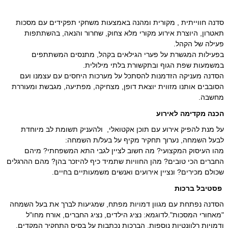
סדנה חווייתית , מקורית ומהנה באמצעות משחקי תפקידים עם מסכות
תאטרון, היוצרת אירוע מקורי מלא צחוק, שחרור והנאה, בהשתתפות
פעילה של הקהל.
בפעילות המגשרת על פערי הגילאים בקהל, מתנסים המשתתפים
במשמעות שפת הגוף ובתקשורת בלתי מילולית.
הסדנה מעניקה הזדמנות להסתכל על מערכות היחסים עם עצמנו ועם
הסובבים אותנו מזווית יוצאת דופן, מצחיקה, מפתיעה, מגבשת ומעוררת
מחשבה.
הכנה מקדימה לאירוע
על מנת להפיק אירוע עם תוכן אקטואלי, ולהעניק תשומת לב מיוחדת
לבעל השמחה, נערוך תחקיר מקיף על בעל/ת השמחה:
מהו העיסוק המקצועי? מה חשוב לציין לגבי התא המשפחתי? מיהם
החברים הכי טובים? מהן החוויות שתמיד כיף להיזכר בהן? מהם ההרגלים
שכולם מכירים? ונציין אירועים ואנשים משמעותיים בחיים.
פסטיבל ברכות
הסדנה נפתחת עם מגוון דמויות מפתח, שמגיעות לברך את בעל השמחה
"מאחורי המסכות".לדוגמא: נציג הילדים, נציג החברים, אורח מחו"ל
ודמויות רלוונטיות נוספות. הברכות נכתבות על בסיס התחקיר המקדים,